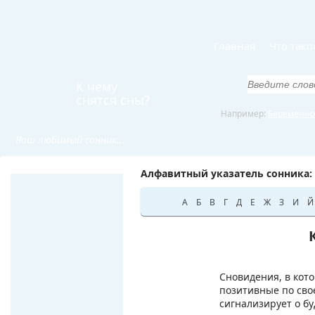
Главная
Что тако
К чему
снятся сны?
Например:
Беременно
Ваш любимый сонник...
Алфавитный указатель сонника:
А
Б
В
Г
Д
Е
Ж
З
И
Й
Сновидения, в кото
позитивные по свое
сигнализирует о бу