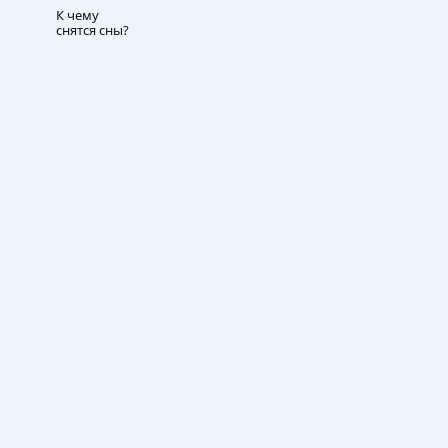
К чему
снятся сны?