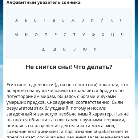
Алфавитный указатель сонника:
Например:
Беременность
А
Б
В
Г
Д
Е
Ж
З
И
Й
К
Л
М
Н
О
П
Р
С
Т
У
Ф
Х
Ц
Ч
Ш
Щ
Ы
Э
Ю
Я
Не снятся сны! Что делать?
Египтяне в древности (да и не только они) полагали, что
во время сна душа человека отправляется бродить по
потусторонним мирам, общаясь с богами и духами
умерших предков. Сновидения, соответственно, были
результатом этих блужданий, потому и носили
загадочный и зачастую необъяснимый характер. Нынче
пытаются объяснить то же самое научными теориями,
опираясь на разделение деятельности мозга: мол,
сознание воспринимает, а подсознание обрабатывает и
преображает, сообщая нам решения задач и намекая на