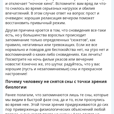
и отключает “ночное кино”. Вспомните: вам вряд ли что-
то снилось во время серьезных нагрузок и обилия
впечатлений. В этом случае ответ на вопрос прост и
очевиден: хорошая релаксация вечером поможет
восстановить привычный режим.
Другая причина кроется в том, что сновидения все-таки
есть, но у большинства взрослых происходит
запоминание только определенных “сюжетов”, как
правило, негативных или тревожащих. Если же все
нормально и поводов для беспокойства нет, на утро нет и
воспоминаний о каких-либо сновидениях. Как лечить?
Посмотрите на ночь фильм ужасов или вечерние
новости! Конечно же, это шутка: радуйтесь, что у вас
хорошие (пусть и незапоминаемые) сны и прекрасное
настроение!
Почему человеку не снятся сны с точки зрения
биологии
Ранее полагали, что запоминаются лишь те сны, которые
мы видим в быстрой фазе сна, да и то, если проснулись
во время нее. Этой точки зрения придерживаются до сих
пор приверженцы физиологических объяснений любой