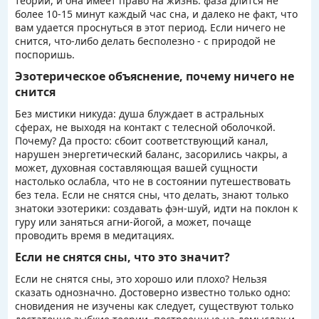
теории, и она имеет право на жизнь: фаза длится не
более 10-15 минут каждый час сна, и далеко не факт, что
вам удается проснуться в этот период. Если ничего не
снится, что-либо делать бесполезно - с природой не
поспоришь.
Эзотерическое объяснение, почему ничего не
снится
Без мистики никуда: душа блуждает в астральных
сферах, не выходя на контакт с телесной оболочкой.
Почему? Да просто: сбоит соответствующий канал,
нарушен энергетический баланс, засорились чакры, а
может, духовная составляющая вашей сущности
настолько ослабла, что не в состоянии путешествовать
без тела. Если не снятся сны, что делать, знают только
знатоки эзотерики: создавать фэн-шуй, идти на поклон к
гуру или заняться агни-йогой, а может, почаще
проводить время в медитациях.
Если не снятся сны, что это значит?
Если не снятся сны, это хорошо или плохо? Нельзя
сказать однозначно. Достоверно известно только одно:
сновидения не изучены как следует, существуют только