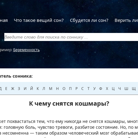
ная
Что такое вещий сон?
Сбудется ли сон?
Верить ли
ример:
Беременность
тель сонника:
Д
Е
Ж
З
И
Й
К
Л
М
Н
О
П
Р
С
Т
У
Ф
Х
Ц
Ч
Ш
Щ
К чему снятся кошмары?
ет похвастаться тем, что ему никогда не снятся кошмары, мно
я: головную боль, чувство тревоги, разбитое состояние. Но, по
в несомненна — таким образом человеческий мозг обрабатыва