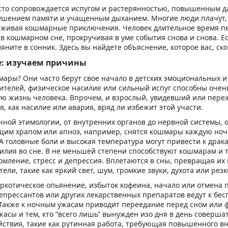
асто сопровождается испугом и растерянностью, повышенным д
ушением памяти и учащенным дыханием. Многие люди плачут, 
реживая кошмарные приключения. Человек длительное время п
в кошмарном сне, прокручивая в уме события снова и снова. Ес
яните в сонник. Здесь вы найдете объяснение, которое вас, скор
е: изучаем причины
мары? Они часто берут свое начало в детских эмоциональных и
ителей, физическое насилие или сильный испуг способны очен
ю жизнь человека. Впрочем, и взрослый, увидевший или пер
, как насилие или авария, вряд ли избежит этой участи.
ной этимологии, от внутренних органов до нервной системы, 
щим храпом или апноэ, например, снятся кошмары каждую ночь
 А головные боли и высокая температура могут привести к драк
илия во сне. В не меньшей степени способствуют кошмарам и 
омление, стресс и депрессия. Вплетаются в сны, превращая их
ли, такие как яркий свет, шум, громкие звуки, духота или резк
аркотическое опьянение, избыток кофеина, начало или отмена 
епрессантов или других лекарственных препаратов ведут к бе
Также к ночным ужасам приводит переедание перед сном или 
ужасы и тем, кто “всего лишь” вынужден изо дня в день соверша
ствия, такие как рутинная работа, требующая повышенного в