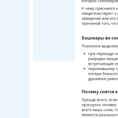
которых слабохарак
К чему приснился к
свидетельствуют о 
заведение или его 
причиной того, что
Кошмары во сне
Психологи выделяю
при переходе н
разрядка эмоци
встречающие его
пережившему тя
потери близког
душевное равно
Почему снятся
Прежде всего, если
проснулся человек.
всего лишь сном, то
является реальнос