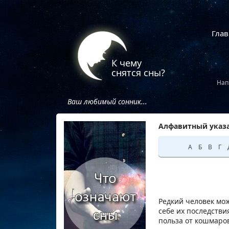
Глав
К чему
снятся сны?
Нап
Ваш любимый сонник...
Алфавитный указа
А
Б
В
Г
Редкий человек мож
себе их последстви
польза от кошмаро