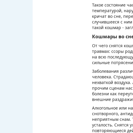
Такое состояние ч
температурой, нар
кричат во сне, пе
случившееся с ним 
такой кошмар - загл
Кошмары во сн
От чего снятся кош
травмах: ссоры род
на всю последующу
сильные потрясения
Заболевания различ
человека. Страдаю
нехваткой воздуха.
прочим сценам нас
болезни как переут
внешние раздражите
Алкогольное или н
снотворного, антид
неприятным снам. 
усталость. Снятся 
повторяющиеся дей