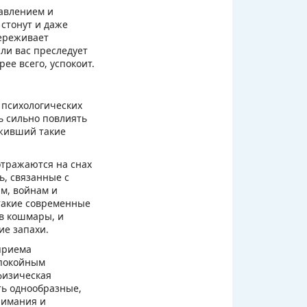
авлением и
стонут и даже
ереживает
ли вас преследует
ее всего, успокоит.
 психологических
ь сильно повлиять
еживший такие
отражаются на снах
, связанные с
ам, войнам и
такие современные
 в кошмары, и
ие запахи.
приема
спокойным
физическая
ть однообразные,
нимания и