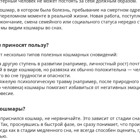
терный человек не может постоять за себя должным образом.
ошмар, в котором была болезнь, пребывание на смертном одре
переломном моменте в реальной жизни. Новая работа, поступл
окончание, смена семейного или социального статуса нередко с
 мы видим кошмары во снах.
 приносят пользу?
т несколько типов полезных кошмарных сновидений:
а другую ступень в развитии (например, личностный рост) поч
й в виде кошмаров, но развязка их обычно положительна — че
 во сне трудности и опасности.
желую психологическую травму (например, после природного 
о человека) кошмары помогают избавиться от негативных эмоци
весие.
 кошмары?
 приснился кошмар, не нервничайте. Это зависит от стадии сна
 Так, проснувшись в быстрой фазе, он сразу понимает, что пр
гда как в стадии медленного сна, не всегда способен оценить, г
тью.