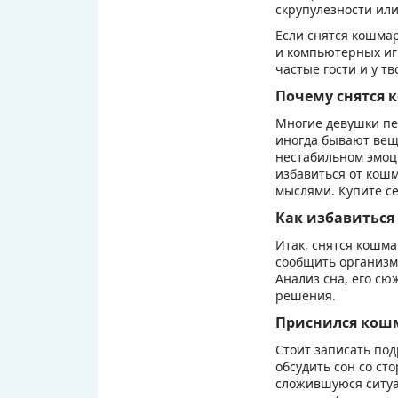
скрупулезности или
Если снятся кошма
и компьютерных иг
частые гости и у т
Почему снятся 
Многие девушки пе
иногда бывают вещ
нестабильном эмоци
избавиться от кошм
мыслями. Купите се
Как избавиться
Итак, снятся кошма
сообщить организм
Анализ сна, его сю
решения.
Приснился кошм
Стоит записать под
обсудить сон со ст
сложившуюся ситуа