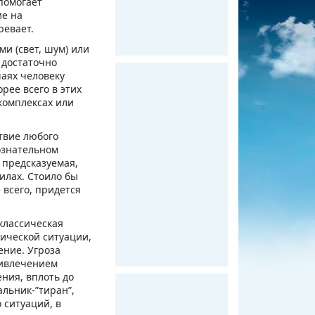
помогает
ие на
ревает.
и (свет, шум) или
 достаточно
чаях человеку
рее всего в этих
комплексах или
твие любого
ознательном
 предсказуемая,
илах. Стоило бы
 всего, придется
классическая
нической ситуации,
ение. Угроза
ривлечением
ния, вплоть до
льник-”тиран”,
 ситуаций, в