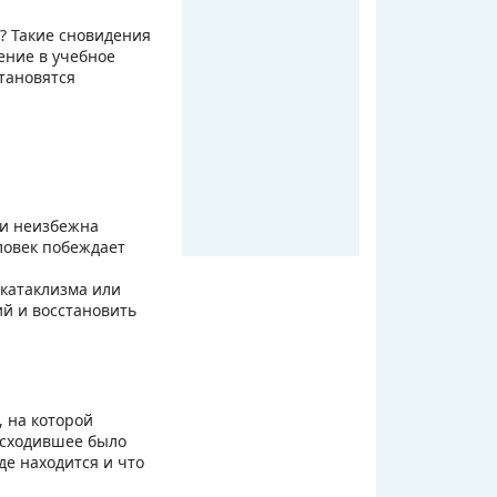
? Такие сновидения
ение в учебное
тановятся
ти неизбежна
ловек побеждает
катаклизма или
й и восстановить
, на которой
оисходившее было
де находится и что