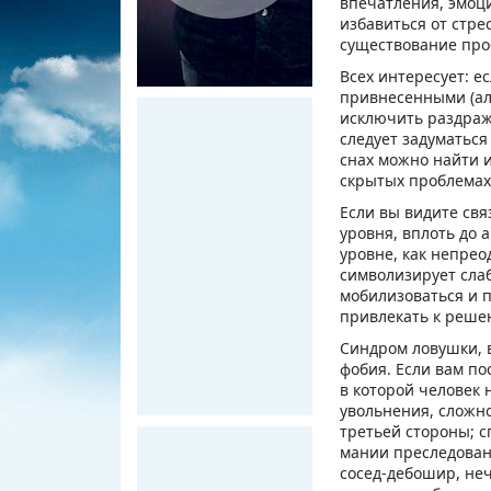
впечатления, эмоци
избавиться от стре
существование проб
Всех интересует: е
привнесенными (алк
исключить раздражи
следует задуматься
снах можно найти 
скрытых проблемах
Если вы видите свя
уровня, вплоть до 
уровне, как непрео
символизирует слаб
мобилизоваться и п
привлекать к реше
Синдром ловушки, в
фобия. Если вам по
в которой человек 
увольнения, сложн
третьей стороны; с
мании преследовани
сосед-дебошир, не