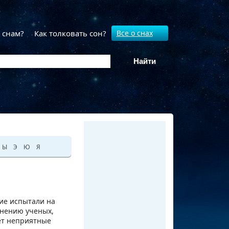
 снам?
Как толковать сон?
Все о снах
Ы
Э
Ю
Я
гие испытали на
 мнению ученых,
ет неприятные