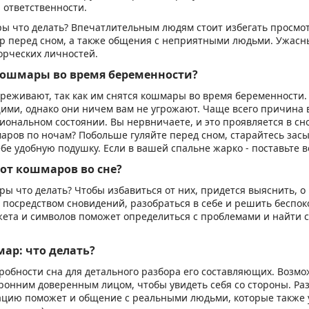
 ответственности.
ры что делать? Впечатлительным людям стоит избегать просмо
р перед сном, а также общения с неприятными людьми. Ужас
ворческих личностей.
кошмары во время беременности?
реживают, так как им снятся кошмары во время беременности.
ими, однако они ничем вам не угрожают. Чаще всего причина 
ональном состоянии. Вы нервничаете, и это проявляется в сн
аров по ночам? Побольше гуляйте перед сном, старайтесь зас
бе удобную подушку. Если в вашей спальне жарко - поставьте в
 от кошмаров во сне?
ры что делать? Чтобы избавиться от них, придется выяснить, о
 посредством сновидений, разобраться в себе и решить беспо
жета и символов поможет определиться с проблемами и найти 
ар: что делать?
робности сна для детального разбора его составляющих. Возмо
оронним доверенным лицом, чтобы увидеть себя со стороны. Р
цию поможет и общение с реальными людьми, которые также 