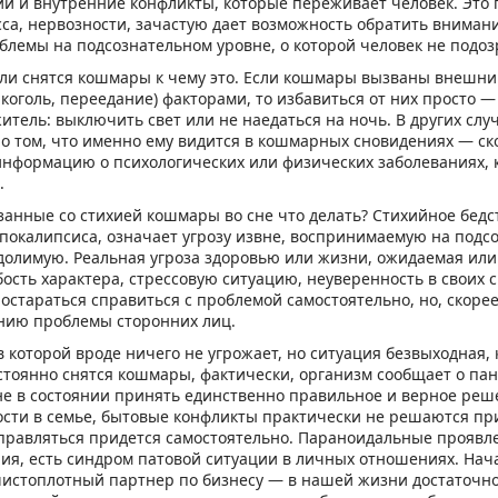
и и внутренние конфликты, которые переживает человек. Это 
сса, нервозности, зачастую дает возможность обратить вниман
лемы на подсознательном уровне, о которой человек не подоз
сли снятся кошмары к чему это. Если кошмары вызваны внешним
оголь, переедание) факторами, то избавиться от них просто —
тель: выключить свет или не наедаться на ночь. В других слу
 о том, что именно ему видится в кошмарных сновидениях — ско
информацию о психологических или физических заболеваниях, 
.
занные со стихией кошмары во сне что делать? Стихийное бедс
апокалипсиса, означает угрозу извне, воспринимаемую на подс
долимую. Реальная угроза здоровью или жизни, ожидаемая или
ость характера, стрессовую ситуацию, неуверенность в своих с
остараться справиться с проблемой самостоятельно, но, скорее
нию проблемы сторонних лиц.
 которой вроде ничего не угрожает, но ситуация безвыходная, 
стоянно снятся кошмары, фактически, организм сообщает о па
не в состоянии принять единственно правильное и верное реш
ости в семье, бытовые конфликты практически не решаются п
правляться придется самостоятельно. Параноидальные проявле
я, есть синдром патовой ситуации в личных отношениях. Нача
чистоплотный партнер по бизнесу — в нашей жизни достаточно