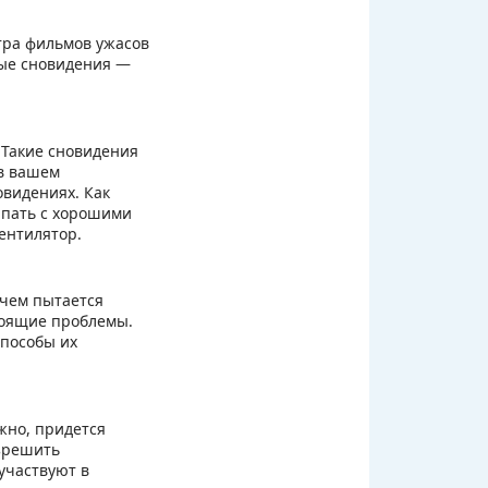
тра фильмов ужасов
ные сновидения —
 Такие сновидения
в вашем
овидениях. Как
ыпать с хорошими
ентилятор.
 чем пытается
коящие проблемы.
способы их
жно, придется
азрешить
участвуют в