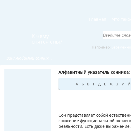
Главная
Что тако
К чему
снятся сны?
Например:
Беременно
Ваш любимый сонник...
Алфавитный указатель сонника:
А
Б
В
Г
Д
Е
Ж
З
И
Й
Сон представляет собой естествен
снижение функциональной активнос
реальности. Есть даже выражение,