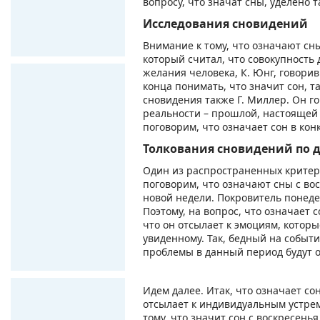
вопросу, что значат сны, уделено 
Исследования сновидений
Внимание к тому, что означают сн
который считал, что совокупность
желания человека, К. Юнг, говори
конца понимать, что значит сон, т
сновидения также Г. Миллер. Он г
реальности – прошлой, настоящей 
поговорим, что означает сон в ко
Толкования сновидений по 
Один из распространенных критери
поговорим, что означают сны с во
новой недели. Покровитель понеде
Поэтому, на вопрос, что означает 
что он отсылает к эмоциям, котор
увиденному. Так, бедный на событ
проблемы в данный период будут об
Идем далее. Итак, что означает с
отсылает к индивидуальным устрем
тому, что значит сон с воскресень