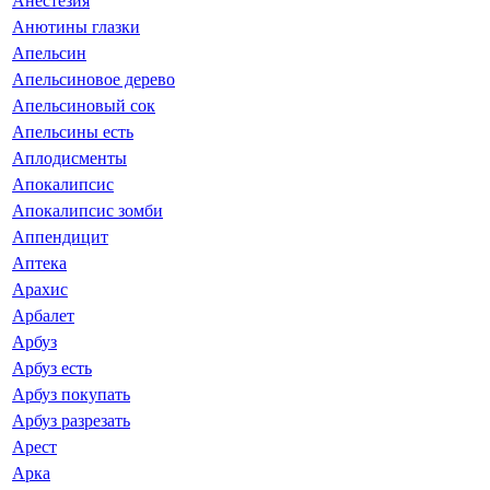
Анестезия
Анютины глазки
Апельсин
Апельсиновое дерево
Апельсиновый сок
Апельсины есть
Аплодисменты
Апокалипсис
Апокалипсис зомби
Аппендицит
Аптека
Арахис
Арбалет
Арбуз
Арбуз есть
Арбуз покупать
Арбуз разрезать
Арест
Арка