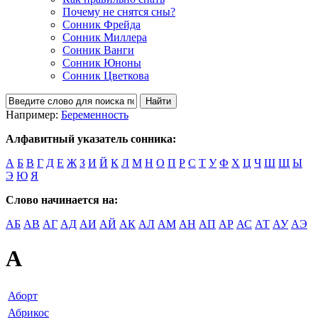
Почему не снятся сны?
Сонник Фрейда
Сонник Миллера
Сонник Ванги
Сонник Юноны
Сонник Цветкова
Например:
Беременность
Алфавитный указатель сонника:
А
Б
В
Г
Д
Е
Ж
З
И
Й
К
Л
М
Н
О
П
Р
С
Т
У
Ф
Х
Ц
Ч
Ш
Щ
Ы
Э
Ю
Я
Слово начинается на:
АБ
АВ
АГ
АД
АИ
АЙ
АК
АЛ
АМ
АН
АП
АР
АС
АТ
АУ
АЭ
А
Аборт
Абрикос