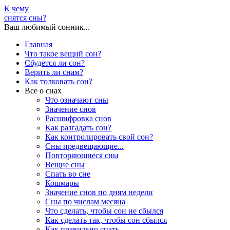
К чему
снятся сны?
Ваш любимый сонник...
Главная
Что такое вещий сон?
Сбудется ли сон?
Верить ли снам?
Как толковать сон?
Все о снах
Что означают сны
Значение снов
Расшифровка снов
Как разгадать сон?
Как контролировать свой сон?
Сны предвещающие...
Повторяющиеся сны
Вещие сны
Спать во сне
Кошмары
Значение снов по дням недели
Сны по числам месяца
Что сделать, чтобы сон не сбылся
Как сделать так, чтобы сон сбылся
Как правильно спать