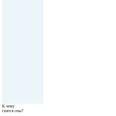
К чему
снятся сны?