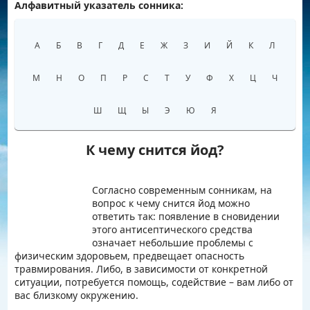
Алфавитный указатель сонника:
Например:
Беременность
А
Б
В
Г
Д
Е
Ж
З
И
Й
К
Л
М
Н
О
П
Р
С
Т
У
Ф
Х
Ц
Ч
Ш
Щ
Ы
Э
Ю
Я
К чему снится йод?
Согласно современным сонникам, на
вопрос к чему снится йод можно
ответить так: появление в сновидении
этого антисептического средства
означает небольшие проблемы с
физическим здоровьем, предвещает опасность
травмирования. Либо, в зависимости от конкретной
ситуации, потребуется помощь, содействие – вам либо от
вас близкому окружению.