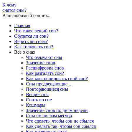
К чему
снятся сны?
Ваш любимый сонник...
Главная
Что такое вещий сон?
Сбудется ли сон?
Верить ли снам?
Как толковать сон?
Все о снах
Что означают сны
Значение снов
Расшифровка снов
Как разгадать сон?
Как контролировать свой сон?
Сны предвещающие...
Повторяющиеся сны
Вещие сны
Спать во сне
Кошмары
Значение снов по дням недели
Сны по числам месяца
Что сделать, чтобы сон не сбылся
Как сделать так, чтобы сон сбылся
Как правильно спать