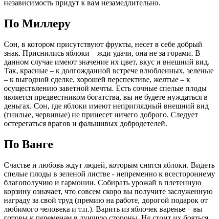
независимость придут к вам незамедлительно.
По Миллеру
Сон, в котором присутствуют фрукты, несет в себе добрый
знак. Приснились яблоки – жди удачи, она не за горами. В
данном случае имеют значение их цвет, вкус и внешний вид.
Так, красные – к долгожданной встрече влюбленных, зеленые
– к выгодной сделке, хорошей перспективе, желтые – к
осуществлению заветной мечты. Есть сочные спелые плоды
является предвестником богатства, вы не будете нуждаться в
деньгах. Сон, где яблоки имеют неприглядный внешний вид
(гнилые, червивые) не принесет ничего доброго. Следует
остерегаться врагов и фальшивых добродетелей.
По Ванге
Счастье и любовь ждут людей, которым снятся яблоки. Видеть
спелые плоды в зеленой листве - непременно к всестороннему
благополучию и гармонии. Собирать урожай в плетенную
корзину означает, что совсем скоро вы получите заслуженную
награду за свой труд (премию на работе, дорогой подарок от
любимого человека и т.п.). Варить из яблочек варенье – вы
готовы к переменам в лучшую стороны. Не стоит их бояться,