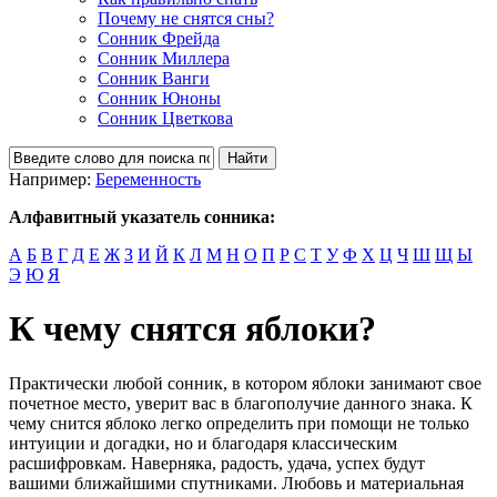
Почему не снятся сны?
Сонник Фрейда
Сонник Миллера
Сонник Ванги
Сонник Юноны
Сонник Цветкова
Например:
Беременность
Алфавитный указатель сонника:
А
Б
В
Г
Д
Е
Ж
З
И
Й
К
Л
М
Н
О
П
Р
С
Т
У
Ф
Х
Ц
Ч
Ш
Щ
Ы
Э
Ю
Я
К чему снятся яблоки?
Практически любой сонник, в котором яблоки занимают свое
почетное место, уверит вас в благополучие данного знака. К
чему снится яблоко легко определить при помощи не только
интуиции и догадки, но и благодаря классическим
расшифровкам. Наверняка, радость, удача, успех будут
вашими ближайшими спутниками. Любовь и материальная