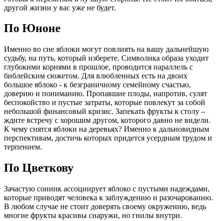
другой жизни у вас уже не будет.
По Юноне
Именно во сне яблоки могут повлиять на вашу дальнейшую
судьбу, на путь, который изберете. Символика образа уходит
глубокими корнями в прошлое, проводится параллель с
библейским сюжетом. Для влюбленных есть на двоих
большое яблоко - к безграничному семейному счастью,
доверию и пониманию. Пропавшие плоды, напротив, сулят
беспокойство и пустые затраты, которые повлекут за собой
небольшой финансовый кризис. Запекать фрукты к столу –
ждите встречу с хорошим другом, которого давно не видели.
К чему снятся яблоки на деревьях? Именно к дальновидным
перспективам, достичь которых придется усердным трудом и
терпением.
По Цветкову
Зачастую сонник ассоциирует яблоко с пустыми надеждами,
которые приводят человека к заблуждению и разочарованию.
В любом случае не стоит доверять своему окружению, ведь
многие фрукты красивы снаружи, но гнилы внутри.