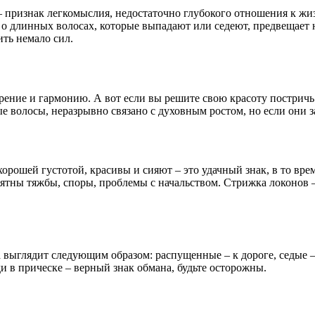
– признак легкомыслия, недостаточно глубокого отношения к жизн
н о длинных волосах, которые выпадают или седеют, предвещает
ить немало сил.
орение и гармонию. А вот если вы решите свою красоту пострич
ые волосы, неразрывно связано с духовным ростом, но если они 
орошей густотой, красивы и сияют – это удачный знак, в то вре
ятны тяжбы, споры, проблемы с начальством. Стрижка локонов –
а выглядит следующим образом: распущенные – к дороге, седые 
ди в прическе – верный знак обмана, будьте осторожны.