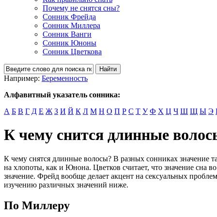
Почему не снятся сны?
Сонник Фрейда
Сонник Миллера
Сонник Ванги
Сонник Юноны
Сонник Цветкова
Например:
Беременность
Алфавитный указатель сонника:
А
Б
В
Г
Д
Е
Ж
З
И
Й
К
Л
М
Н
О
П
Р
С
Т
У
Ф
Х
Ц
Ч
Ш
Щ
Ы
Э
К чему снится длинные волос
К чему снятся длинные волосы? В разных сонниках значение т
на хлопоты, как и Юнона. Цветков считает, что значение сна в
значение. Фрейд вообще делает акцент на сексуальных проблема
изучению различных значений ниже.
По Миллеру