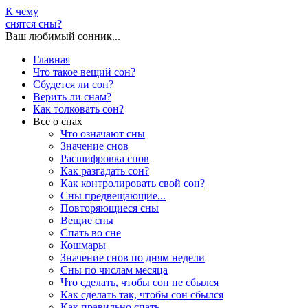
К чему
снятся сны?
Ваш любимый сонник...
Главная
Что такое вещий сон?
Сбудется ли сон?
Верить ли снам?
Как толковать сон?
Все о снах
Что означают сны
Значение снов
Расшифровка снов
Как разгадать сон?
Как контролировать свой сон?
Сны предвещающие...
Повторяющиеся сны
Вещие сны
Спать во сне
Кошмары
Значение снов по дням недели
Сны по числам месяца
Что сделать, чтобы сон не сбылся
Как сделать так, чтобы сон сбылся
Как правильно спать