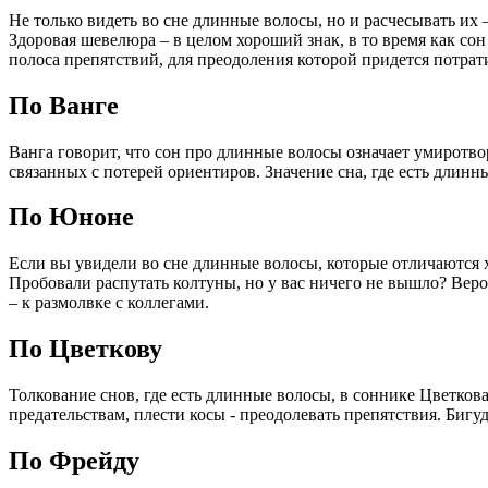
Не только видеть во сне длинные волосы, но и расчесывать их 
Здоровая шевелюра – в целом хороший знак, в то время как со
полоса препятствий, для преодоления которой придется потрат
По Ванге
Ванга говорит, что сон про длинные волосы означает умиротв
связанных с потерей ориентиров. Значение сна, где есть длинн
По Юноне
Если вы увидели во сне длинные волосы, которые отличаются х
Пробовали распутать колтуны, но у вас ничего не вышло? Веро
– к размолвке с коллегами.
По Цветкову
Толкование снов, где есть длинные волосы, в соннике Цветков
предательствам, плести косы - преодолевать препятствия. Бигу
По Фрейду