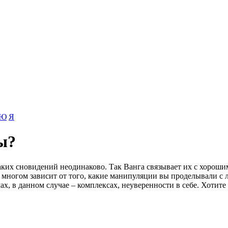
Ю
Я
ы?
аких сновидений неодинаково. Так Ванга связывает их с хороши
о многом зависит от того, какие манипуляции вы проделывали с 
х, в данном случае – комплексах, неуверенности в себе. Хотите