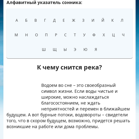
Алфавитный указатель сонника:
Например:
Беременность
А
Б
В
Г
Д
Е
Ж
З
И
Й
К
Л
М
Н
О
П
Р
С
Т
У
Ф
Х
Ц
Ч
Ш
Щ
Ы
Э
Ю
Я
К чему снится река?
Водоем во сне – это своеобразный
символ жизни. Если воды чистые и
широкие, можно наслаждаться
благосостоянием, не ждать
неприятностей и перемен в ближайшем
будущем. А вот бурные потоки, водовороты – свидетели
того, что в скором будущем, возможно, придется решать
возникшие на работе или дома проблемы.