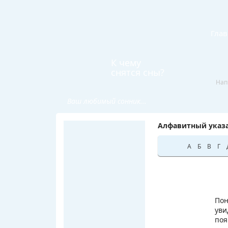
Глав
К чему
снятся сны?
Нап
Ваш любимый сонник...
Алфавитный указа
А
Б
В
Г
Пон
уви
поя