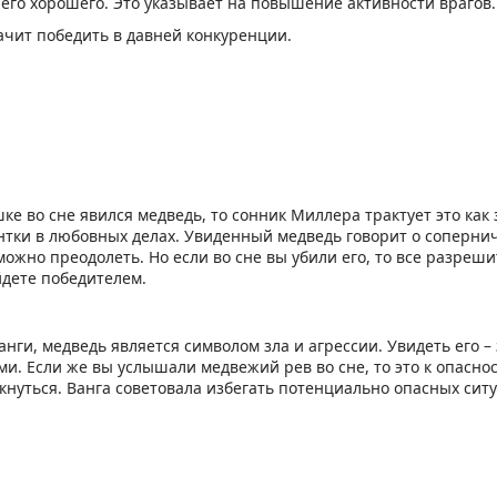
его хорошего. Это указывает на повышение активности врагов.
ачит победить в давней конкуренции.
ке во сне явился медведь, то сонник Миллера трактует это как 
тки в любовных делах. Увиденный медведь говорит о сопернич
ожно преодолеть. Но если во сне вы убили его, то все разреши
йдете победителем.
анги, медведь является символом зла и агрессии. Увидеть его –
и. Если же вы услышали медвежий рев во сне, то это к опасно
кнуться. Ванга советовала избегать потенциально опасных сит