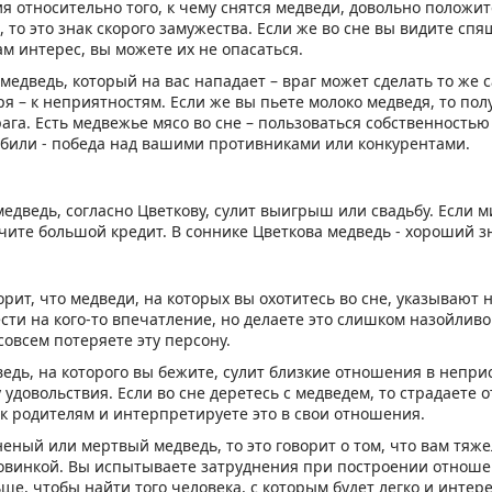
 относительно того, к чему снятся медведи, довольно положит
 то это знак скорого замужества. Если же во сне вы видите спя
ам интерес, вы можете их не опасаться.
медведь, который на вас нападает – враг может сделать то же с
ря – к неприятностям. Если же вы пьете молоко медведя, то пол
ага. Есть медвежье мясо во сне – пользоваться собственностью
убили - победа над вашими противниками или конкурентами.
едведь, согласно Цветкову, сулит выигрыш или свадьбу. Если 
учите большой кредит. В соннике Цветкова медведь - хороший з
рит, что медведи, на которых вы охотитесь во сне, указывают н
сти на кого-то впечатление, но делаете это слишком назойливо
овсем потеряете эту персону.
ведь, на которого вы бежите, сулит близкие отношения в непри
 удовольствия. Если во сне деретесь с медведем, то страдаете о
к родителям и интерпретируете это в свои отношения.
еный или мертвый медведь, то это говорит о том, что вам тяж
ловинкой. Вы испытываете затруднения при построении отношен
ьше, чтобы найти того человека, с которым будет легко и интере