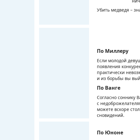
нич
Убить медведя – зн
По Миллеру
Если молодой девуш
появления конкурен
практически невозм
и из борьбы вы вы
По Ванге
Согласно соннику В
с недоброжелателям
можете вскоре стол
сновидений.
По Юноне