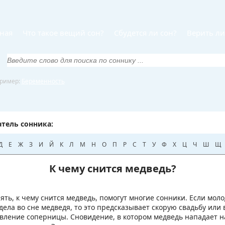
ная
Что такое вещий сон?
Сбудется ли сон?
Верить ли
ример:
Беременность
тель сонника:
Д
Е
Ж
З
И
Й
К
Л
М
Н
О
П
Р
С
Т
У
Ф
Х
Ц
Ч
Ш
Щ
К чему снится медведь?
ять, к чему снится медведь, помогут многие сонники. Если мол
дела во сне медведя, то это предсказывает скорую свадьбу или
вление соперницы. Сновидение, в котором медведь нападает на