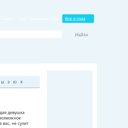
 снам?
Как толковать сон?
Все о снах
Ы
Э
Ю
Я
одая девушка
 возможное
 вас, не сулит