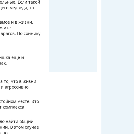
ельные. Если такой
щего медведя, то
амое и в жизни.
учите
 врагов. По соннику
мишка еще и
нак.
а то, что в жизни
 и агрессивно.
стойном месте. Это
т комплекса
ело найти общий
ий. В этом случае
сно.