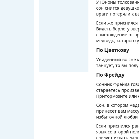
У Юноны толкования
сон снится девушке,
враги потеряли к в
Если же приснился 
Видеть берлогу зве
снисхождение от вр
медведь, которого 
По Цветкову
Увиденный во сне м
танцует, то вы пол
По Фрейду
Сонник Фрейда гово
стараетесь произве
Притормозите или с
Сон, в котором мед
принесет вам массу
избыточной любви 
Если приснился ран
язык со второй по
следует искать дал